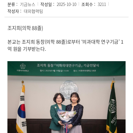
분류 :
기금뉴스
작성일 :
2025-10-10
조회수 :
3211
작성자 :
대외협력팀
조지희(의학 88졸)
본교는 조지희 동창(의학 88졸)로부터 ‘의과대학 연구기금’ 1
억 원을 기부받는다.