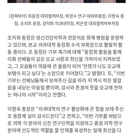
(왼쪽부터) 최윤정 대외협력처장, 박정수 연구·대외부총장, 이향숙 총
장, 조지희 동창, 강덕희 의과대학장, 박은영 대외협력처부처장
조지희 동창은 정신건강의학과 전문의로 현재 병원을 운영하
고 있으며, 본교 의과대학 동창회 수석 부회장으로 활발히 활
동 중이다. 조 동창은 기부 계기에 대해 “동창회 활동을 통해
이화 선배들의 깊은 모교 사랑과 헌신을 가까이서 지켜보았
고, 그 모습들이 마음에 큰 울림이 되어 ‘언젠가 나도 모교에
보탬이 되고 싶다’는 소망으로 이어졌다.”고 밝혔다. 또, “이번
기부는 선배님들께서 보여주신 길을 따라 저 역시 작은 발걸
음을 내딛는 마음일 뿐이며, 감사와 존경의 뜻을 모교에 전하
는 하나의 시작”이라고 전했다.
이향숙 총장은 “의과대학의 연구 활성화에 큰 힘을 보태 주신
조 동창께 깊이 감사드린다”고 전하고, “이번 기부를 바탕으
로 의학 각 분야의 신진 연구인력을 지원하고 중점 의학 연구
분야에 선도적인 역할을 할 인재를 육성하는 일에 최선을 다