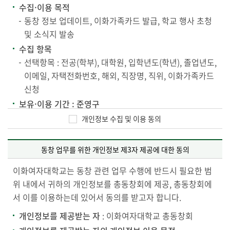
수집·이용 목적
동창 정보 업데이트, 이화가족카드 발급, 학교 행사 초청
및 소식지 발송
수집 항목
선택항목 : 전공(학부), 대학원, 입학년도(학년), 졸업년도,
이메일, 자택전화번호, 해외, 직장명, 직위, 이화가족카드
신청
보유·이용 기간 : 준영구
수집된 개인정보는 본교 개인정보보호방침에 의해
개인정보 수집 및 이용 동의
안전하게 관리하며,개인정보의 수집 및 이용목적이
달성되면 지체 없이 파기합니다.
동창 업무를 위한 개인정보 제3자 제공에 대한 동의
동의거부 권리 및 불이익내용
이화여자대학교는 동창 관련 업무 수행에 반드시 필요한 범
본 개인정보 수집, 이용에 대한 동의를 거부할 수 있으며,
위 내에서 귀하의 개인정보를 총동창회에 제공, 총동창회에
다만 이 경우에는 관련된 제반 절차 진행이 불가능할 수
서 이를 이용하는데 있어서 동의를 받고자 합니다.
있음을 알려드립니다.
개인정보를 제공받는 자
: 이화여자대학교 총동창회
수집된 개인정보의 삭제를 원하시는 경우에는 대외협력처 담당자에
게 연락주시기 바랍니다.